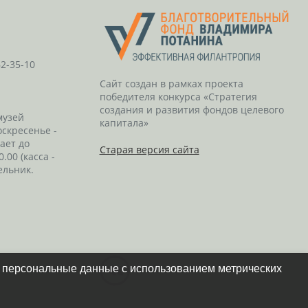
62-35-10
Сайт создан в рамках проекта
победителя конкурса «Стратегия
создания и развития фондов целевого
музей
капитала»
оскресенье -
тает до
Старая версия сайта
0.00 (касса -
ельник.
и персональные данные с использованием метрических