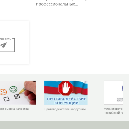
профессиональных…
править
Министерство ку
ая оценка качества
Противодействие коррупции
Российской Фед