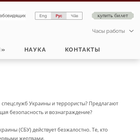
купить билет
лабовидящих
Eng
Рус
Чӑв
Часы работы
Й»
НАУКА
КОНТАКТЫ
ы спецслужб Украины и террористы? Предлагают
ещая безопасность и вознаграждение?
раины (СБУ) действует безжалостно. Те, кто
первыми жертвами.