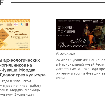
Е
20.07.2026
ы археологических
24 июля Чувашский национа
и Национальный музей Респу
могильников на
Дагестан им. А. Тахо-Годи пр
«Чуваши. Мордва.
жителям и гостям Чувашии в
Диалог трех культур»
«Мой…
26 года в Чувашском
м музее начинает работу
уваши. Мордва. Марийцы.
культур». Экспозиция
а…