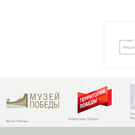
e-mail
По
Фе
Территория Победы
Музей Победы