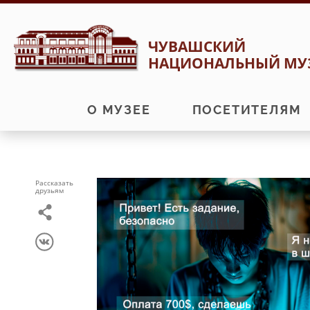
Перейти
Перейти
ЧУВАШСКИЙ
к
к
НАЦИОНАЛЬНЫЙ МУ
навигации
содержимому
О МУЗЕЕ
ПОСЕТИТЕЛЯМ
Рассказать
друзьям