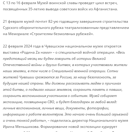
С 13 по 16 февраля Музей воинской славы проведет цикл встреч,
посвящённых 35-летию вывода советских войск из Афганистана.
21 февраля музей почтит 82-ую годовщину завершения строительства
Сурского оборонительного рубежа театрализованным представлением
на Мемориале «Строителям безмолвных рубежей».
22 февраля 2024 года в Чувашском национальном музее откроется
выставка «Родина Zа нами» – о специальной войной операции. «
Весь
предстоящий месяц мы будем говорить об истории Великой
Отечественной войны и других битвах, в которых участвовали жители
наши земляки, в том числе о Специальной военной операции. Сотни
жителей Чувашии сражаются за Россию, за нашу безопасность, за
будущее нашей страны. Мы должны рассказывать людям о причинах
этой битвы, о подвигах наших земляков, сохранить память о павших,
сохранить воспоминания участников о событиях. Музей собирает
экспозицию, посвященную СВО, и будет благодарен за любой вклад:
личные воспоминания, личные вещи, документы, фотографии,
информацию о работе волонтёров. Это начало очень большой серьезной
и очень тонкой работы
», – поделилась директор Национального музея
Ирина Меньшикова. Формирование новой экспозиции курирует