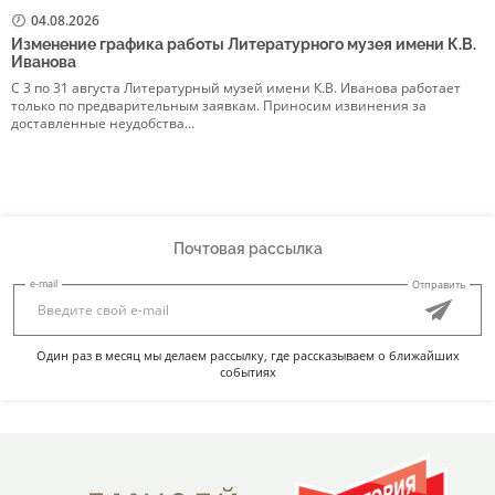
04.08.2026
Изменение графика работы Литературного музея имени К.В.
Р
Иванова
в
С 3 по 31 августа Литературный музей имени К.В. Иванова работает
5
только по предварительным заявкам. Приносим извинения за
р
доставленные неудобства…
Э
Почтовая рассылка
e-mail
Отправить
Один раз в месяц мы делаем рассылку, где рассказываем о ближайших
событиях