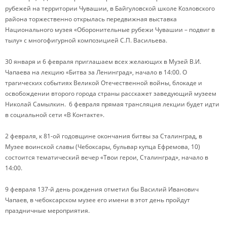
рубежей на территории Чувашии, в Байгуловской школе Козловского
района торжественно открылась передвижная выставка
Национального музея «Оборонительные рубежи Чувашии – подвиг в
тылу» с многофигурной композицией С.П. Васильева.
30 января и 6 февраля приглашаем всех желающих в Музей В.И.
Чапаева на лекцию «Битва за Ленинград», начало в 14:00. О
трагических событиях Великой Отечественной войны, блокаде и
освобождении второго города страны расскажет заведующий музеем
Николай Самылкин. 6 февраля прямая трансляция лекции будет идти
в социальной сети «В Контакте».
2 февраля, к 81-ой годовщине окончания битвы за Сталинград, в
Музее воинской славы (Чебоксары, бульвар купца Ефремова, 10)
состоится тематический вечер «Твои герои, Сталинград», начало в
14:00.
9 февраля 137-й день рождения отметил бы Василий Иванович
Чапаев, в чебоксарском музее его имени в этот день пройдут
праздничные мероприятия.