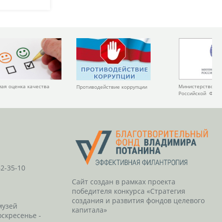
Министерство ку
ая оценка качества
Противодействие коррупции
Российской Фед
62-35-10
Сайт создан в рамках проекта
победителя конкурса «Стратегия
создания и развития фондов целевого
музей
капитала»
оскресенье -