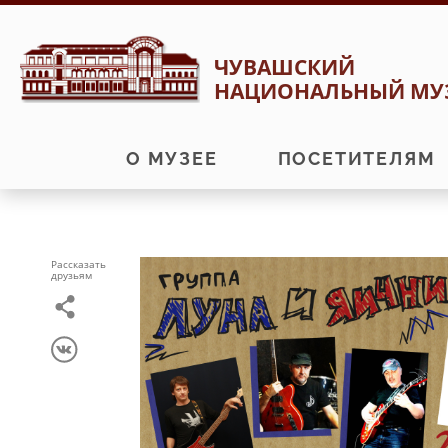
Перейти
Перейти
ЧУВАШСКИЙ
к
к
НАЦИОНАЛЬНЫЙ МУ
навигации
содержимому
О МУЗЕЕ
ПОСЕТИТЕЛЯМ
Рассказать
друзьям