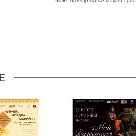
Билет на квартирник можно прио
Е