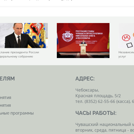
слание президента России
Независим
деральному собранию
услуг
ЕЛЯМ
АДРЕС:
Чебоксары,
Красная площадь, 5/2
нятия
тел. (8352) 62-55-66 (касса), 
нятия
ЧАСЫ РАБОТЫ:
льные программы
Чувашский национальный 
вторник, среда, пятница - в