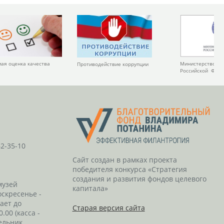
Министерство ку
ая оценка качества
Противодействие коррупции
Российской Фед
62-35-10
Сайт создан в рамках проекта
победителя конкурса «Стратегия
создания и развития фондов целевого
музей
капитала»
оскресенье -
тает до
Старая версия сайта
0.00 (касса -
ельник.