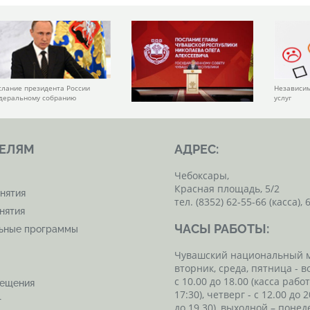
слание президента России
Независим
деральному собранию
услуг
ЕЛЯМ
АДРЕС:
Чебоксары,
Красная площадь, 5/2
нятия
тел. (8352) 62-55-66 (касса), 
нятия
ЧАСЫ РАБОТЫ:
льные программы
Чувашский национальный 
вторник, среда, пятница - в
с 10.00 до 18.00 (касса рабо
сещения
17:30), четверг - с 12.00 до 2
т
до 19.30), выходной – понед