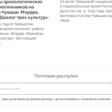
ы археологических
24 июля Чувашский национа
и Национальный музей Респу
могильников на
Дагестан им. А. Тахо-Годи пр
«Чуваши. Мордва.
жителям и гостям Чувашии в
Диалог трех культур»
«Мой…
26 года в Чувашском
м музее начинает работу
уваши. Мордва. Марийцы.
культур». Экспозиция
а…
Почтовая рассылка
От
Один раз в месяц мы делаем рассылку, где рассказываем о ближайших событиях