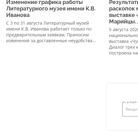
Изменение графика работы
Результат
Литературного музея имени К.В.
раскопок 
Иванова
выставке 
Марийцы. 
С 3 по 31 августа Литературный музей
имени К.В. Иванова работает только по
5 августа 20
предварительным заявкам. Приносим
национально
извинения за доставленные неудобства…
выставка «Ч
Диалог трех 
построена н
e-mail