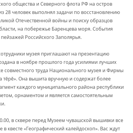
ского общества и Северного флота РФ на остров
 из 28 человек выполнял задачи по восстановлению
ликой Отечественной войны и поиску образцов
бласти, на побережье Баренцева моря. События
 пейзажей Российского Заполярья.
, сотрудники музея приглашают на презентацию
оздана в ноябре прошлого года усилиями лучших
е совместного труда Национального музея и Фирмы
 тĕрĕ». Она вышита вручную и содержат более
рагмент каждого муниципального района республики
цветом, орнаментом и является самостоятельным
ки.
20.00, в сквере перед Музеем чувашской вышивки все
 в квесте «Географический калейдоскоп». Вас ждут