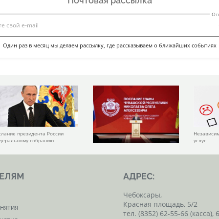
Почтовая рассылка
От
Один раз в месяц мы делаем рассылку, где рассказываем о ближайших событиях
слание президента России
Независим
деральному собранию
услуг
ЕЛЯМ
АДРЕС:
Чебоксары,
Красная площадь, 5/2
нятия
тел. (8352) 62-55-66 (касса), 