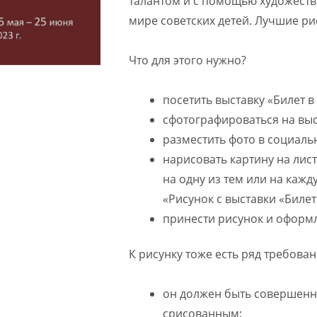
талантом и с помощью художестве
мире советских детей. Лучшие ри
Что для этого нужно?
посетить выставку «Билет в 
сфотографироваться на выс
разместить фото в социаль
нарисовать картину на ли
на одну из тем или на кажд
«Рисунок с выставки «Билет 
принести рисунок и оформл
К рисунку тоже есть ряд требован
он должен быть совершенн
срисованным;