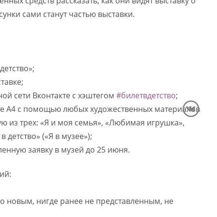
нных средств рассказать, как они видят выставку о
сунки сами станут частью выставки.
детство»;
тавке;
ной сети Вконтакте с хэштегом
#билетвдетство
;
сте А4 с помощью любых художественных материалов
ую из трех: «Я и моя семья», «Любимая игрушка»,
в детство» («Я в музее»);
енную заявку в музей до 25 июня.
ий:
о новым, нигде ранее не представленным, не