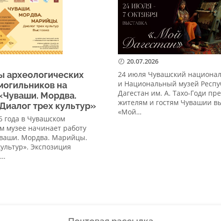
20.07.2026
ы археологических
24 июля Чувашский национа
и Национальный музей Респу
могильников на
Дагестан им. А. Тахо-Годи пр
«Чуваши. Мордва.
жителям и гостям Чувашии в
Диалог трех культур»
«Мой…
26 года в Чувашском
м музее начинает работу
уваши. Мордва. Марийцы.
культур». Экспозиция
а…