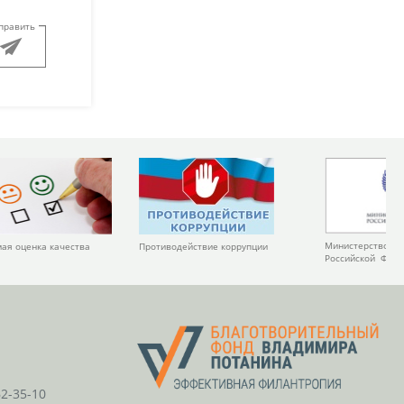
править
Министерство ку
ая оценка качества
Противодействие коррупции
Российской Фед
62-35-10