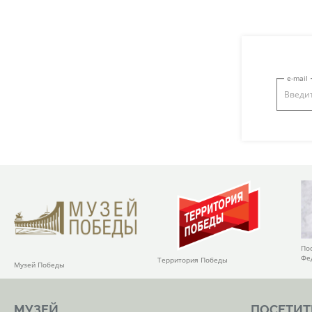
e-mail
По
Фе
Территория Победы
Музей Победы
МУЗЕЙ
ПОСЕТИТ