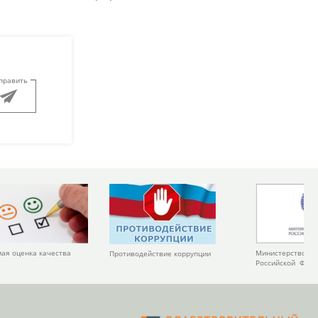
править
Министерство ку
ая оценка качества
Противодействие коррупции
Российской Фед