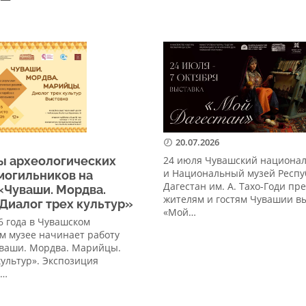
20.07.2026
ы археологических
24 июля Чувашский национа
и Национальный музей Респу
могильников на
Дагестан им. А. Тахо-Годи пр
«Чуваши. Мордва.
жителям и гостям Чувашии в
Диалог трех культур»
«Мой…
26 года в Чувашском
м музее начинает работу
уваши. Мордва. Марийцы.
культур». Экспозиция
а…