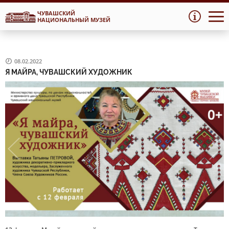
ЧУВАШСКИЙ
Перейти
Перейти
НАЦИОНАЛЬНЫЙ МУЗЕЙ
к
к
навигации
содержимому
08.02.2022
Я МАЙРА, ЧУВАШСКИЙ ХУДОЖНИК