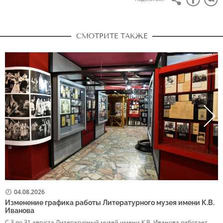
СМОТРИТЕ ТАКЖЕ
04.08.2026
Изменение графика работы Литературного музея имени К.В.
Р
Иванова
в
С 3 по 31 августа Литературный музей имени К.В. Иванова работает
5