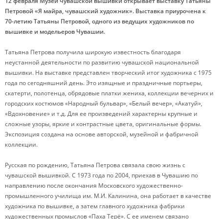
12 февраля Музей чувашской вышивки открывает выставку Татьяны
Петровой «Я майра, чувашский художник». Выставка приурочена к
70-летию Татьяны Петровой, одного из ведущих художников по
вышивке и модельеров Чувашии.
Татьяна Петрова получила широкую известность благодаря
неустанной деятельности по развитию чувашской национальной
вышивки. На выставке представлен творческий итог художника с 1975
года по сегодняшний день. Это изящные и праздничные портьеры,
скатерти, полотенца, обрядовые платки жениха, коллекции вечерних и
городских костюмов «Народный бульвар», «Белый вечер», «Акатуй»,
«Вдохновение» и т.д. Для ее произведений характерны крупные и
сложные узоры, яркие и контрастные цвета, оригинальные формы.
Экспозиция создана на основе авторской, музейной и фабричной
коллекции.
Русская по рождению, Татьяна Петрова связала свою жизнь с
чувашской вышивкой. С 1973 года по 2004, приехав в Чувашию по
направлению после окончания Московского художественно-
промышленного училища им. М.И. Калинина, она работает в качестве
художника по вышивке, а затем главного художника фабрики
художественных промыслов «Паха Терё». С ее именем связано