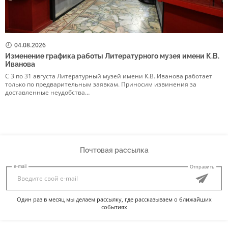
04.08.2026
Изменение графика работы Литературного музея имени К.В.
Р
Иванова
в
С 3 по 31 августа Литературный музей имени К.В. Иванова работает
5
только по предварительным заявкам. Приносим извинения за
р
доставленные неудобства…
Э
Почтовая рассылка
e-mail
Отправить
Один раз в месяц мы делаем рассылку, где рассказываем о ближайших
событиях