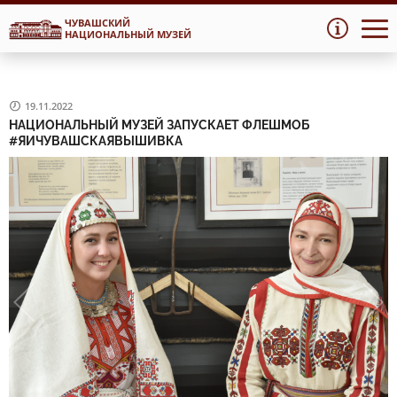
ЧУВАШСКИЙ
Перейти
Перейти
НАЦИОНАЛЬНЫЙ МУЗЕЙ
к
к
навигации
содержимому
19.11.2022
НАЦИОНАЛЬНЫЙ МУЗЕЙ ЗАПУСКАЕТ ФЛЕШМОБ
#ЯИЧУВАШСКАЯВЫШИВКА