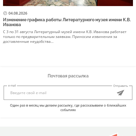
04.08.2026
Изменение графика работы Литературного музея имени К.В.
Р
Иванова
в
С 3 по 31 августа Литературный музей имени К.В. Иванова работает
5
только по предварительным заявкам. Приносим извинения за
р
доставленные неудобства…
Э
Почтовая рассылка
e-mail
Отправить
Один раз в месяц мы делаем рассылку, где рассказываем о ближайших
событиях