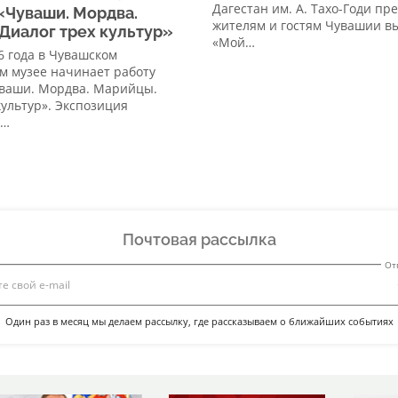
Дагестан им. А. Тахо-Годи пр
«Чуваши. Мордва.
жителям и гостям Чувашии в
Диалог трех культур»
«Мой…
26 года в Чувашском
м музее начинает работу
уваши. Мордва. Марийцы.
культур». Экспозиция
а…
Почтовая рассылка
От
Один раз в месяц мы делаем рассылку, где рассказываем о ближайших событиях