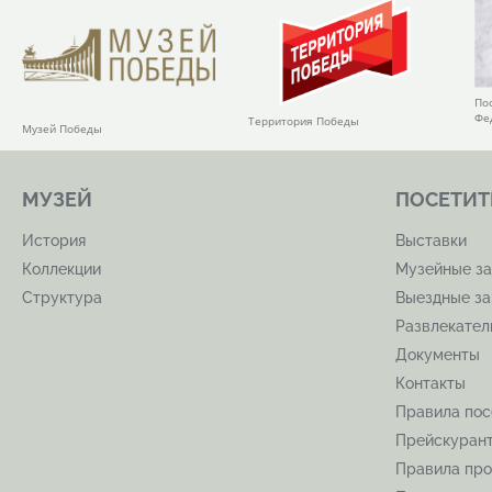
По
Фе
Территория Победы
Музей Победы
МУЗЕЙ
ПОСЕТИТ
История
Выставки
Коллекции
Музейные за
Структура
Выездные за
Развлекате
Документы
Контакты
Правила по
Прейскуран
Правила про