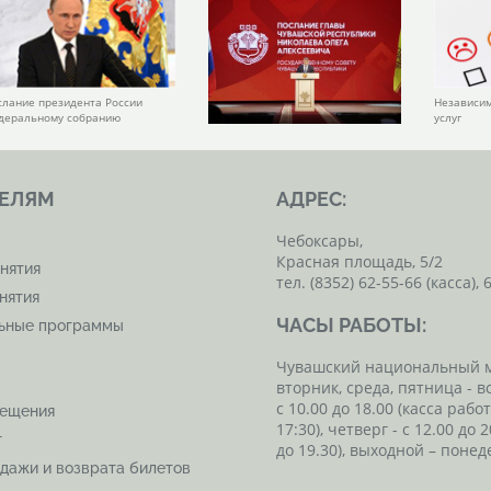
слание президента России
Независим
деральному собранию
услуг
ЕЛЯМ
АДРЕС:
Чебоксары,
Красная площадь, 5/2
нятия
тел. (8352) 62-55-66 (касса), 
нятия
ЧАСЫ РАБОТЫ:
льные программы
Чувашский национальный 
вторник, среда, пятница - в
с 10.00 до 18.00 (касса рабо
сещения
17:30), четверг - с 12.00 до 2
т
до 19.30), выходной – понед
дажи и возврата билетов