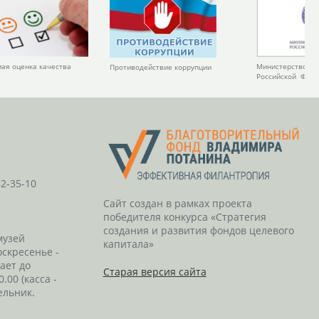
Министерство ку
ая оценка качества
Противодействие коррупции
Российской Фед
62-35-10
Сайт создан в рамках проекта
победителя конкурса «Стратегия
создания и развития фондов целевого
музей
капитала»
оскресенье -
тает до
Старая версия сайта
0.00 (касса -
ельник.