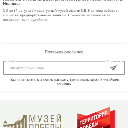
Иванова
в
С 3 по 31 августа Литературный музей имени К.В. Иванова работает
5
только по предварительным заявкам. Приносим извинения за
р
доставленные неудобства…
Э
Почтовая рассылка
e-mail
Отправить
Один раз в месяц мы делаем рассылку, где рассказываем о ближайших
событиях