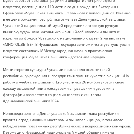
музее работает выставка графики и декоративно-прикладного
искусства, посвященная 110-летию со дня рождения Екатерины
Ефремовой «Чувашская вышивка. От замысла к воплощению». Именно
в ее день рождения республика отмечает День чувашской вышивки.
Чувашский национальный музей представил авторскую ручную
вышивку художника-кукольника Фаины Хлебниковой и вышитые
изделия из фондов Чувашского национального музея צ на выставке
«МНОГОЦВЕТЬЕ». В Чувашском государственном институте культуры и
искусств состоялась IV Международная научно-практическая
конференция «Чувашская вышивка – достояние народа».
Министерство культуры Чувашии пригласило всех жителей
республики, учреждения и предприятия принять участие в акции «На
работу и учебу с вышивкой». Его участники 26 ноября украсят свою
одежду вышивкой или аксессуарами с чувашскими узорами, а
фотографии разместят в социальных сетях с хэштегом
#деньчувашскойвышивки2024.
Непосредственно в День чувашской вышивки глава республики
вручит награды лучшим мастерам и вышивальщицам, в том числе
победителям престижных республиканских и всероссийских конкурсов.
К этому дню Чувашский национальный музей объявит имена