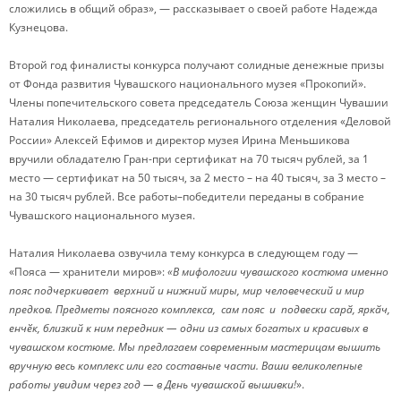
сложились в общий образ», — рассказывает о своей работе Надежда
Кузнецова.
Второй год финалисты конкурса получают солидные денежные призы
от Фонда развития Чувашского национального музея «Прокопий».
Члены попечительского совета председатель Союза женщин Чувашии
Наталия Николаева, председатель регионального отделения «Деловой
России» Алексей Ефимов и директор музея Ирина Меньшикова
вручили обладателю Гран-при сертификат на 70 тысяч рублей, за 1
место — сертификат на 50 тысяч, за 2 место – на 40 тысяч, за 3 место –
на 30 тысяч рублей. Все работы–победители переданы в собрание
Чувашского национального музея.
Наталия Николаева озвучила тему конкурса в следующем году —
«Пояса — хранители миров»:
«В мифологии чувашского костюма именно
пояс подчеркивает верхний и нижний миры, мир человеческий и мир
предков. Предметы поясного комплекса, сам пояс и подвески сарӑ, яркӑч,
енчӗк
, близкий к ним передник — одни из самых богатых и красивых в
чувашском костюме. Мы предлагаем современным мастерицам вышить
вручную весь комплекс или его составные части. Ваши великолепные
работы увидим через год — в День чувашской вышивки!
».