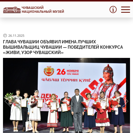
ЧУВАШСКИЙ
Перейти
Перейти
НАЦИОНАЛЬНЫЙ МУЗЕЙ
к
к
навигации
содержимому
26.11.2025
ГЛАВА ЧУВАШИИ ОБЪЯВИЛ ИМЕНА ЛУЧШИХ
ВЫШИВАЛЬЩИЦ ЧУВАШИИ — ПОБЕДИТЕЛЕЙ КОНКУРСА
«ЖИВИ, УЗОР ЧУВАШСКИЙ»