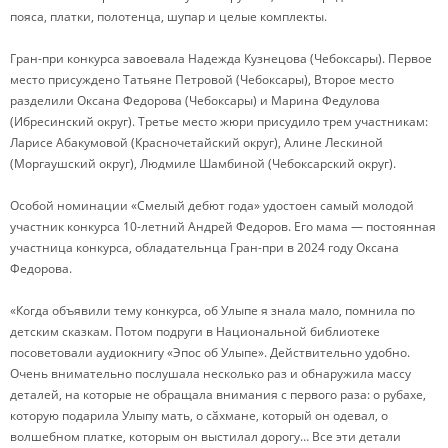
пояса, платки, полотенца, шупар и целые комплекты.
Гран-при конкурса завоевала Надежда Кузнецова (Чебоксары). Первое
место присуждено Татьяне Петровой (Чебоксары), Второе место
разделили Оксана Федорова (Чебоксары) и Марина Федулова
(Ибресинский округ). Третье место жюри присудило трем участникам:
Ларисе Абакумовой (Красночетайский округ), Алине Лескиной
(Моргаушский округ), Людмиле Шамбиной (Чебоксарский округ).
Особой номинации «Смелый дебют года» удостоен самый молодой
участник конкурса 10-летний Андрей Федоров. Его мама — постоянная
участница конкурса, обладательнца Гран-при в 2024 году Оксана
Федорова.
«Когда объявили тему конкурса, об Улыпе я знала мало, помнила по
детским сказкам. Потом подруги в Национальной библиотеке
посоветовали аудиокнигу «Эпос об Улыпе». Действительно удобно.
Очень внимательно послушала несколько раз и обнаружила массу
деталей, на которые не обращала внимания с первого раза: о рубахе,
которую подарила Улыпу мать, о сӑхмане, который он одевал, о
волшебном платке, которым он выстилал дорогу… Все эти детали