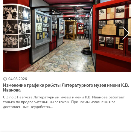
04.08.2026
Изменение графика работы Литературного музея имени К.В.
Р
Иванова
в
С 3 по 31 августа Литературный музей имени К.В. Иванова работает
5
только по предварительным заявкам. Приносим извинения за
р
доставленные неудобства…
Э