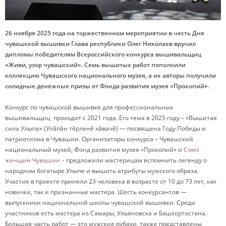
26 ноября 2025 года на торжественном мероприятии в честь Дня
чувашской вышивки Г
лава республики Олег Николаев вручил
дипломы победителям Всероссийского конкурса вышивальщиц
«Живи, узор чувашский». Семь вышитых работ пополнили
коллекцию Чувашского национального музея, а их авторы получили
солидные денежные призы от Фонда развития музея «Прокопий».
Конкурс по чувашской вышивке для профессиональных
вышивальщиц
проходит с 2021 года. Его тема в 2025 году – «Вышитая
сила Улыпа» (Улӑпӑн тӗрленӗ хӑвачӗ) — посвящена Году Победы и
патриотизма в Чувашии. Организаторы конкурса – Чувашский
национальный музей, Фонд развития музея «Прокопий» и
Союз
женщин Чувашии –
предложили мастерицам вспомнить легенду о
народном богатыре Улыпе и вышить атрибуты мужского образа.
Участие в проекте приняли 23 человека в возрасте от 10 до 73 лет, как
новички, так и признанные мастера. Шесть конкурсантов —
выпускники национальной школы чувашской вышивки. Среди
участников есть мастера из Самары, Ульяновска и Башкортостана.
Большая часть работ — это мужские рубахи, также представлены