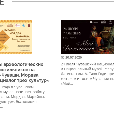
Е
20.07.2026
ы археологических
24 июля Чувашский национа
и Национальный музей Респу
могильников на
Дагестан им. А. Тахо-Годи пр
«Чуваши. Мордва.
жителям и гостям Чувашии в
Диалог трех культур»
«Мой…
26 года в Чувашском
м музее начинает работу
уваши. Мордва. Марийцы.
культур». Экспозиция
а…