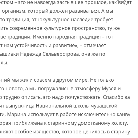
тюм – это не навсегда застывшее прошлое, как видят
й организм, который должен развиваться. А мы
что традиция, этнокультурное наследие требует
ить современное культурное пространство, ту же
ве традиции. Именно народная традиция – тот
 нам устойчивость и развитие», – отмечает
ышивки Надежда Сельверстрова, она же по
олы.
ятий мы жили совсем в другом мире. Не только
о нового, а мы погружались в атмосферу Музея и
 трудно описать, это надо почувствовать. Спасибо за
ворит выпускница Национальной школы чувашской
ти, Марина использует в работе исключительно канву
орая приближена к старинному домотканому холсту.
аняют особое изящество, которое ценилось в старину