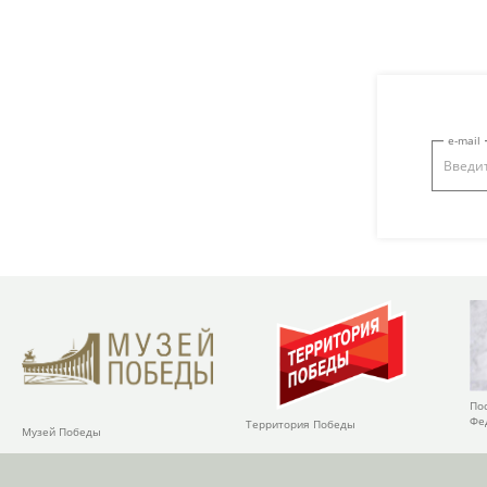
e-mail
По
Фе
Территория Победы
Музей Победы