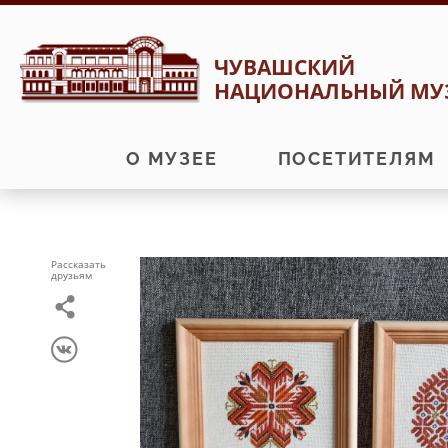
Перейти
Перейти
ЧУВАШСКИЙ
к
к
НАЦИОНАЛЬНЫЙ МУ
навигации
содержимому
О МУЗЕЕ
ПОСЕТИТЕЛЯМ
Рассказать
друзьям