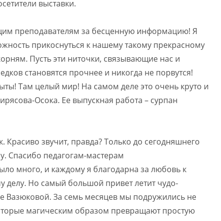
осетители выставки.
им преподавателям за бесценную информацию! Я
можность прикоснуться к нашему такому прекрасному
орням. Пусть эти ниточки, связывающие нас и
редков становятся прочнее и никогда не порвутся!
рыты! Там целый мир! На самом деле это очень круто и
Вирясова-Осока. Ее выпускная работа – сурпан
к. Красиво звучит, правда? Только до сегодняшнего
азу. Спасибо педагогам-мастерам
ло много, и каждому я благодарна за любовь к
у делу. Но самый большой привет летит чудо-
 Вазюковой. За семь месяцев мы подружились не
, которые магическим образом превращают простую