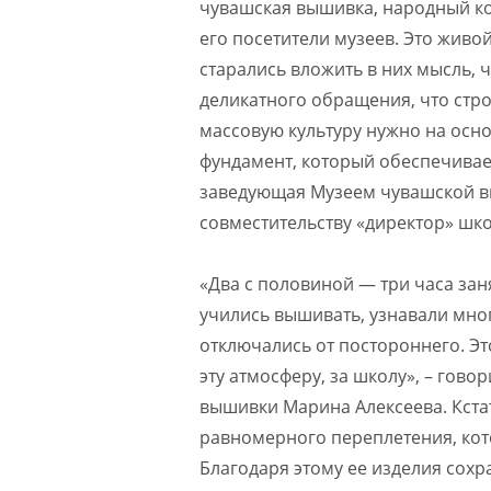
чувашская вышивка, народный кос
его посетители музеев. Это живо
старались вложить в них мысль, 
деликатного обращения, что стро
массовую культуру нужно на осно
фундамент, который обеспечивает
заведующая Музеем чувашской в
совместительству «директор» шк
«Два с половиной — три часа зан
учились вышивать, узнавали мног
отключались от постороннего. Это
эту атмосферу, за школу», – го
вышивки Марина Алексеева. Кста
равномерного переплетения, кот
Благодаря этому ее изделия сохр