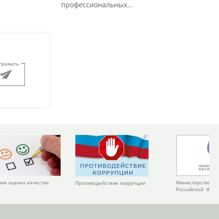
профессиональных…
править
Министерство ку
ая оценка качества
Противодействие коррупции
Российской Фед