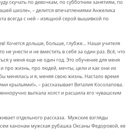
Буду скучать по девочкам, по субботним занятиям, по
нашей школе», – делится впечатлениями Анжелика
ота всегда с ней – изящной серой вышивкой по
ев! Хочется дольше, больше, глубже… Наши учителя
о не унести и не вместить в себя за один раз. Всё, что
ься у меня еще не один год. Это обучение для меня
и про жизнь, про людей, мечты, цели и как они их
ёбы менялась и я, меняя свою жизнь. Настало время
ми крыльями!», – рассказывает Виталия Косолапова.
венноручно выткала холст и расшила его чувашским
живает отдельного рассказа. Мужские взгляды
всем канонам мужская рубашка Оксаны Федоровой, ее