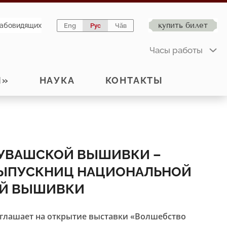
купить билет
лабовидящих
Eng
Рус
Чӑв
Часы работы
Й»
НАУКА
КОНТАКТЫ
 ЧУВАШСКОЙ ВЫШИВКИ –
ВЫПУСКНИЦ НАЦИОНАЛЬНОЙ
Й ВЫШИВКИ
лашает на открытие выставки «Волшебство