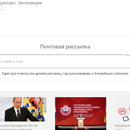
культур». Экспозиция
а…
Почтовая рассылка
От
Один раз в месяц мы делаем рассылку, где рассказываем о ближайших событиях
слание президента России
Независим
деральному собранию
услуг