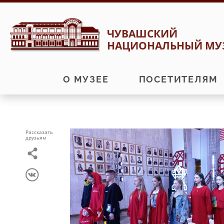
Перейти
Перейти
ЧУВАШСКИЙ
к
к
НАЦИОНАЛЬНЫЙ МУ
навигации
содержимому
О МУЗЕЕ
ПОСЕТИТЕЛЯМ
Рассказать
друзьям