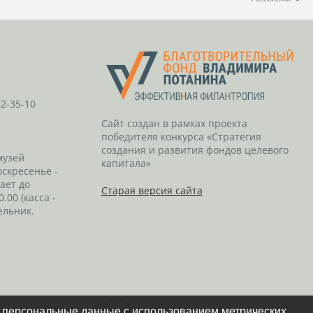
62-35-10
Сайт создан в рамках проекта
победителя конкурса «Стратегия
создания и развития фондов целевого
музей
капитала»
оскресенье -
тает до
Старая версия сайта
0.00 (касса -
ельник.
и персональные данные с использованием метрических