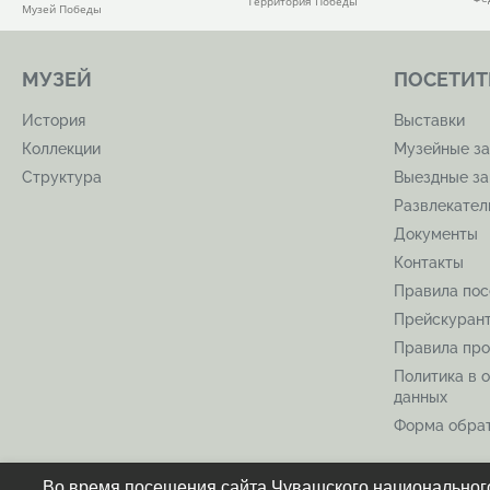
Территория Победы
Музей Победы
МУЗЕЙ
ПОСЕТИТ
История
Выставки
Коллекции
Музейные за
Структура
Выездные за
Развлекате
Документы
Контакты
Правила по
Прейскуран
Правила про
Политика в 
данных
Форма обрат
Во время посещения сайта Чувашского национального