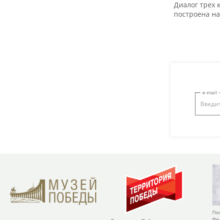
Диалог трех 
построена н
e-mail
По
Фе