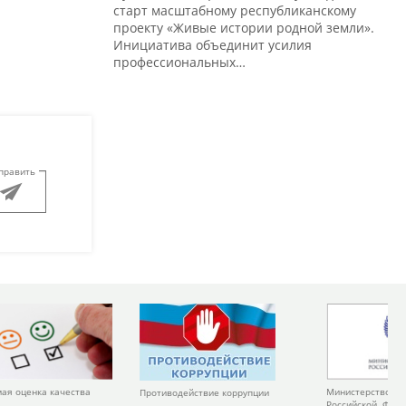
старт масштабному республиканскому
проекту «Живые истории родной земли».
Инициатива объединит усилия
профессиональных…
править
Министерство ку
ая оценка качества
Противодействие коррупции
Российской Фед