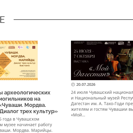
Е
20.07.2026
ы археологических
24 июля Чувашский национа
и Национальный музей Респу
могильников на
Дагестан им. А. Тахо-Годи пр
«Чуваши. Мордва.
жителям и гостям Чувашии в
Диалог трех культур»
«Мой…
26 года в Чувашском
м музее начинает работу
уваши. Мордва. Марийцы.