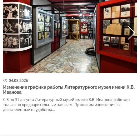
04.08.2026
Изменение графика работы Литературного музея имени К.В.
Р
Иванова
в
С 3 по 31 августа Литературный музей имени К.В. Иванова работает
5
только по предварительным заявкам. Приносим извинения за
р
доставленные неудобства…
Э