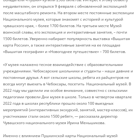
неудивителен, он открылся 9 февраля с обновленной экспозицией
после масштабного ремонта. На втором месте постоянные экспозиции
Национального музея, которые знакомят с историей и культурой
чувашского края, – более 1700 билетов. На третьем месте Музей
воинской славы, его экспозиция и интерактивные занятия, – почти
1500 билетов. Уверенно набирает популярность выставка «Вышитая
карта России», а также интерактивные занятия на ее площадке
«Вышитая география» и «Новогоднее путешествие» – 700 билетов.
«У музея налажено тесное взаимодействие с образовательными
учреждениями. Чебоксарские школьники и студенты – наши давние и
постоянные друзья. А вот сельские школы, ребята из райцентров не
всегда могут выехать в Чебоксары, посетить Национальный музей. В
2022 году мы уделили им особое внимание, совместно с сельскими
педагогами провели Дни музея в школе. Только в четвертом квартале
2022 года в школах республики прошло около 100 выездных
мероприятий (интерактивных экскурсий, занятий, мастер-классов), их
участниками стали около 1500 ребят», — рассказала директор
Чувашского национального музея Ирина Меньшикова.
Именно с влиянием Пушкинской карты Национальный музей