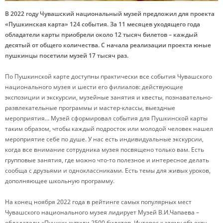
В 2022 году Чувашский национальный музей предложил для проекта
«Пушкинская карта» 124 события. За 11 месяцев уходящего года
обладатели карты приобрели около 12 тысяч билетов – каждый
десятый от общего количества. С начала реализации проекта юные
пушкинцы посетили музей 17 тысяч раз.
По Пушкинской карте доступны практически все события Чувашского
национального музея и шести его филиалов: действующие
экспозиции и экскурсии, музейные занятия и квесты, познавательно-
развлекательные программы и мастер-классы, выездные
мероприятия… Музей сформировал события для Пушкинской карты
таким образом, чтобы каждый подросток или молодой человек нашел
мероприятие себе по душе. У нас есть индивидуальные экскурсии,
когда все внимание сотрудника музея посвящено только вам. Есть
групповые занятия, где можно что-то полезное и интересное делать
сообща с друзьями и одноклассниками. Есть темы для живых уроков,
дополняющее школьную программу.
На конец ноября 2022 года в рейтинге самых популярных мест
Чувашского национального музея лидирует Музей В.И.Чапаева –
обладатели «Пушки» купили 2500 билетов. Интерес к этому объекту